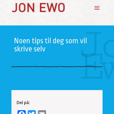
J
Noen tips til deg som vil
E
skrive selv
Del på: