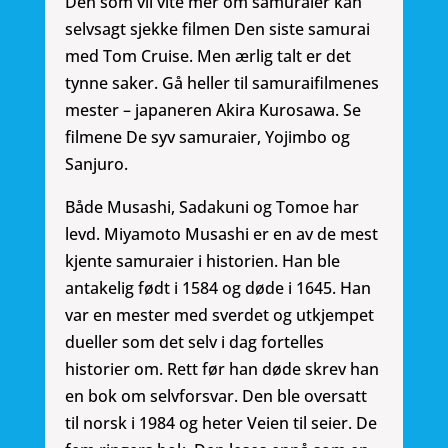
Den som vil vite mer om samuraier kan
selvsagt sjekke filmen Den siste samurai
med Tom Cruise. Men ærlig talt er det
tynne saker. Gå heller til samuraifilmenes
mester – japaneren Akira Kurosawa. Se
filmene De syv samuraier, Yojimbo og
Sanjuro.
Både Musashi, Sadakuni og Tomoe har
levd. Miyamoto Musashi er en av de mest
kjente samuraier i historien. Han ble
antakelig født i 1584 og døde i 1645. Han
var en mester med sverdet og utkjempet
dueller som det selv i dag fortelles
historier om. Rett før han døde skrev han
en bok om selvforsvar. Den ble oversatt
til norsk i 1984 og heter Veien til seier. De