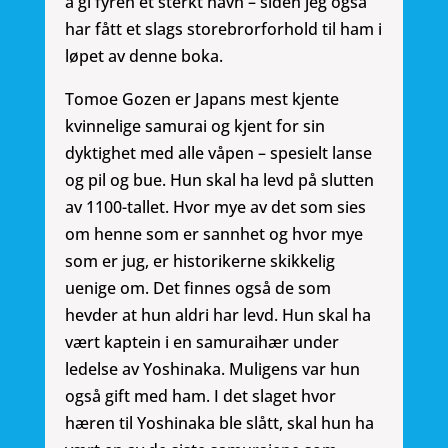
å gi fyren et sterkt navn – siden jeg også
har fått et slags storebrorforhold til ham i
løpet av denne boka.
Tomoe Gozen er Japans mest kjente
kvinnelige samurai og kjent for sin
dyktighet med alle våpen – spesielt lanse
og pil og bue. Hun skal ha levd på slutten
av 1100-tallet. Hvor mye av det som sies
om henne som er sannhet og hvor mye
som er jug, er historikerne skikkelig
uenige om. Det finnes også de som
hevder at hun aldri har levd. Hun skal ha
vært kaptein i en samuraihær under
ledelse av Yoshinaka. Muligens var hun
også gift med ham. I det slaget hvor
hæren til Yoshinaka ble slått, skal hun ha