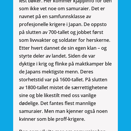
lest bøker. Her kommer kjappinfo for den
som ikke vet noe om samuraier. Det er
navnet på en samfunnsklasse av
profesjonelle krigere i Japan. De oppsto
på slutten av 700-tallet og jobbet først
som livvvakter og soldater for herskerne.
Etter hvert dannet de sin egen klan – og
styrte deler av landet. Siden de var
dyktige i krig og flinke på maktkamper ble
de Japans mektigste menn. Deres
storhetstid var på 1600-tallet. På slutten
av 1800-tallet mistet de særrettighetene
sine og ble likestilt med oss vanlige
dødelige. Det fantes flest mannlige
samuraier. Men man kjenner også noen
kvinner som ble proff-krigere.