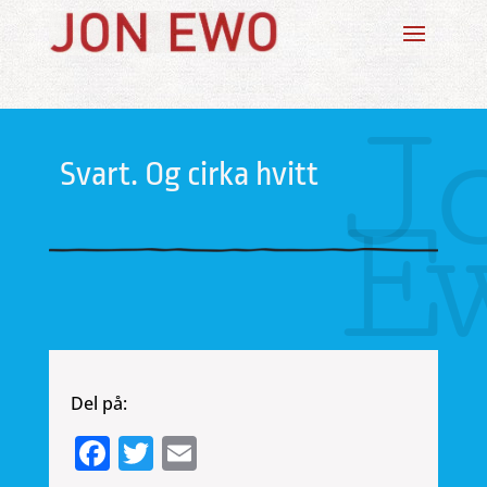
J
Svart. Og cirka hvitt
E
Del på:
Facebook
Twitter
Email