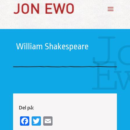
J
William Shakespeare
E
Del på:
Facebook
Twitter
Email