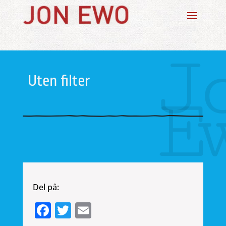
J
Uten filter
E
Del på:
Facebook
Twitter
Email