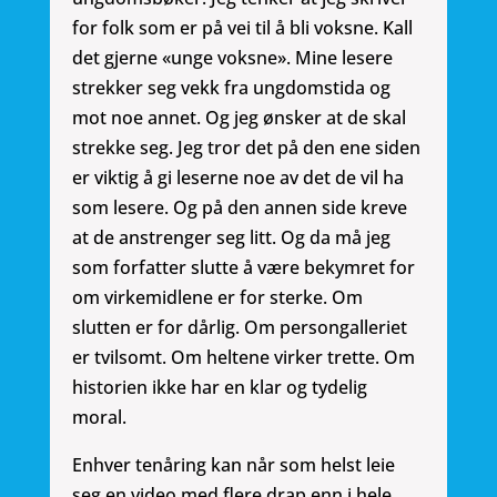
for folk som er på vei til å bli voksne. Kall
det gjerne «unge voksne». Mine lesere
strekker seg vekk fra ungdomstida og
mot noe annet. Og jeg ønsker at de skal
strekke seg. Jeg tror det på den ene siden
er viktig å gi leserne noe av det de vil ha
som lesere. Og på den annen side kreve
at de anstrenger seg litt. Og da må jeg
som forfatter slutte å være bekymret for
om virkemidlene er for sterke. Om
slutten er for dårlig. Om persongalleriet
er tvilsomt. Om heltene virker trette. Om
historien ikke har en klar og tydelig
moral.
Enhver tenåring kan når som helst leie
seg en video med flere drap enn i hele