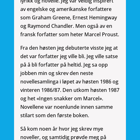
lyrikk og novelle. Jeg var veldig inspirert
av engelske og amerikanske forfattere
som Graham Greene, Ernest Hemingway
og Raymond Chandler. Men også av en
fransk forfatter som heter Marcel Proust.
Fra den høsten jeg debuterte visste jeg at
det var forfatter jeg ville bli. Jeg ville satse
på å bli forfatter på heltid. Jeg sa opp
jobben min og skrev den neste
novellesamlinga i løpet av høsten 1986 og
vinteren 1986/87. Den utkom høsten 1987
og het «Ingen snakker om Marcel».
Novellene var noenlunde innen samme
stilart som den første boken.
Så kom noen år hvor jeg skrev mye
noveller, og samtidig prøvde meg på