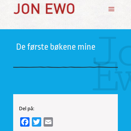
J
De første bøkene mine
E
Del på:
Facebook
Twitter
Email