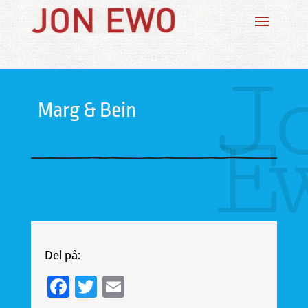
J
Marg & Bein
E
Del på:
Facebook
Twitter
Email