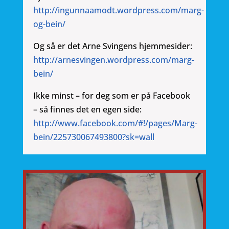
http://ingunnaamodt.wordpress.com/marg-
og-bein/
Og så er det Arne Svingens hjemmesider:
http://arnesvingen.wordpress.com/marg-
bein/
Ikke minst – for deg som er på Facebook
– så finnes det en egen side:
http://www.facebook.com/#!/pages/Marg-
bein/225730067493800?sk=wall