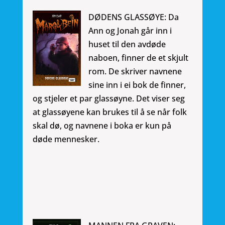
DØDENS GLASSØYE: Da
Ann og Jonah går inn i
huset til den avdøde
naboen, finner de et skjult
rom. De skriver navnene
sine inn i ei bok de finner,
og stjeler et par glassøyne. Det viser seg
at glassøyene kan brukes til å se når folk
skal dø, og navnene i boka er kun på
døde mennesker.