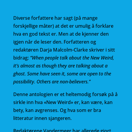
b
r
o
Diverse forfattere har sagt (på mange
o
forskjellige måter) at det er umulig å forklare
k
hva en god tekst er. Men at de kjenner den
igjen når de leser den. Forfatteren og
redaktøren Darja Malcolm-Clarke skriver i sitt
bidrag:
“When people talk about the New Weird,
it’s almost as though they are talking about a
ghost. Some have seen it, some are open to the
possibility. Others are non-believers.”
Denne antologien er et heltemodig forsøk på å
sirkle inn hva «New Weird» er, kan være, kan
bety, kan avgrenses. Og hva som er bra
litteratur innen sjangeren.
Redaktørene Vandermeer har allerede gjort