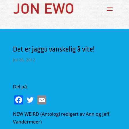
Det er jaggu vanskelig å vite!
jul 26, 2012
Del på:
F
T
E
a
w
m
NEW WEIRD (Antologi redigert av Ann og Jeff
c
it
ai
Vandermeer)
e
te
l