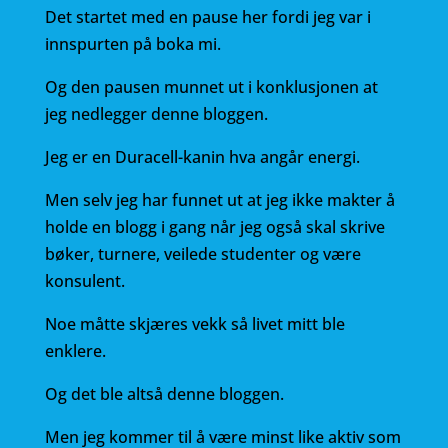
e
te
l
Det startet med en pause her fordi jeg var i
b
r
innspurten på boka mi.
o
Og den pausen munnet ut i konklusjonen at
o
jeg nedlegger denne bloggen.
k
Jeg er en Duracell-kanin hva angår energi.
Men selv jeg har funnet ut at jeg ikke makter å
holde en blogg i gang når jeg også skal skrive
bøker, turnere, veilede studenter og være
konsulent.
Noe måtte skjæres vekk så livet mitt ble
enklere.
Og det ble altså denne bloggen.
Men jeg kommer til å være minst like aktiv som