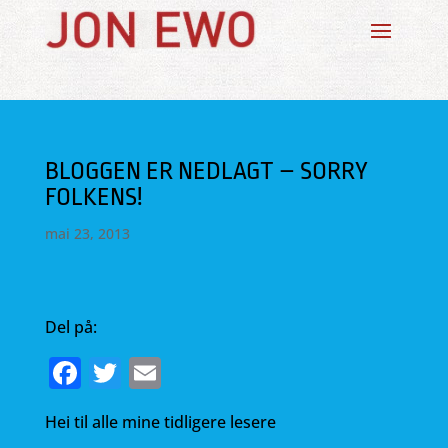
BLOGGEN ER NEDLAGT – SORRY
FOLKENS!
mai 23, 2013
Del på:
F
T
E
a
w
m
Hei til alle mine tidligere lesere
c
it
ai