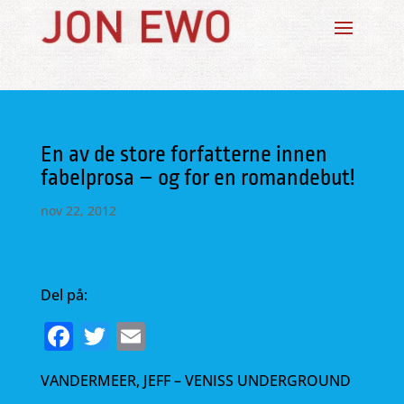
En av de store forfatterne innen
fabelprosa – og for en romandebut!
nov 22, 2012
Del på:
F
T
E
a
w
m
VANDERMEER, JEFF – VENISS UNDERGROUND
c
it
ai