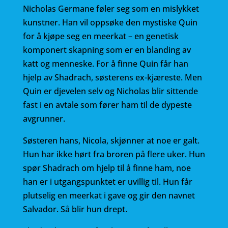
e
te
l
Nicholas Germane føler seg som en mislykket
b
r
kunstner. Han vil oppsøke den mystiske Quin
for å kjøpe seg en meerkat – en genetisk
o
komponert skapning som er en blanding av
o
katt og menneske. For å finne Quin får han
k
hjelp av Shadrach, søsterens ex-kjæreste. Men
Quin er djevelen selv og Nicholas blir sittende
fast i en avtale som fører ham til de dypeste
avgrunner.
Søsteren hans, Nicola, skjønner at noe er galt.
Hun har ikke hørt fra broren på flere uker. Hun
spør Shadrach om hjelp til å finne ham, noe
han er i utgangspunktet er uvillig til. Hun får
plutselig en meerkat i gave og gir den navnet
Salvador. Så blir hun drept.