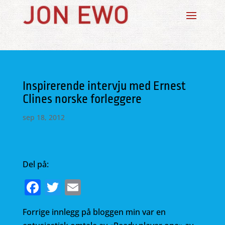
Inspirerende intervju med Ernest
Clines norske forleggere
sep 18, 2012
Del på:
F
T
E
a
w
m
Forrige innlegg på bloggen min var en
c
it
ai