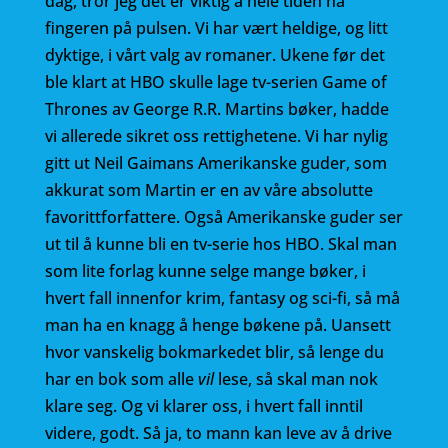
dag, tror jeg det er viktig å hele tiden ha
fingeren på pulsen. Vi har vært heldige, og litt
dyktige, i vårt valg av romaner. Ukene før det
ble klart at HBO skulle lage tv-serien Game of
Thrones av George R.R. Martins bøker, hadde
vi allerede sikret oss rettighetene. Vi har nylig
gitt ut Neil Gaimans Amerikanske guder, som
akkurat som Martin er en av våre absolutte
favorittforfattere. Også Amerikanske guder ser
ut til å kunne bli en tv-serie hos HBO. Skal man
som lite forlag kunne selge mange bøker, i
hvert fall innenfor krim, fantasy og sci-fi, så må
man ha en knagg å henge bøkene på. Uansett
hvor vanskelig bokmarkedet blir, så lenge du
har en bok som alle
vil
lese, så skal man nok
klare seg. Og vi klarer oss, i hvert fall inntil
videre, godt. Så ja, to mann kan leve av å drive