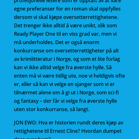
profesjonelle lesere som er opptatt av at våre
egne preferanser for en roman skal oppfylles
dersom vi skal kjøpe oversetterrettighetene.
Det trenger ikke alltid å være unikt, slik som
Ready Player One til en viss grad var, men vi
må underholdes. Det er også enorm
konkurranse om oversetterrettigheter på alt
av krimlitteratur i Norge, og som et lite forlag
kan vi ikke alltid velge fra øverste hylle. Så
enten må vi være tidlig ute, noe vi heldigvis ofte
er, eller så kan vi velge en sjanger som vi er
tilnærmet alene om å gi ut i Norge, som sci-fi
og fantasy – der får vi velge fra øverste hylle
uten stor konkurranse, så langt.
JON EWO: Hva er historien rundt deres kjøp av
rettighetene til Ernest Cline? Hvordan dumpet