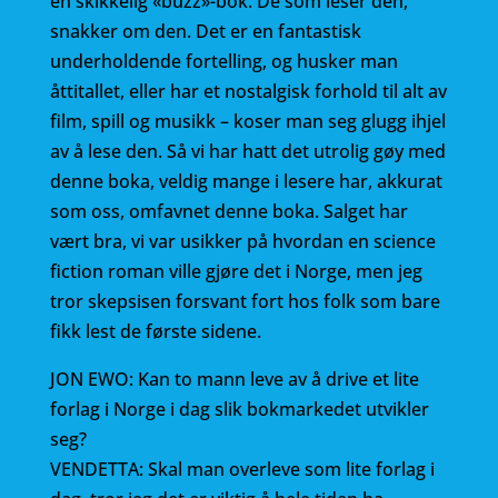
en skikkelig «buzz»-bok. De som leser den,
snakker om den. Det er en fantastisk
underholdende fortelling, og husker man
åttitallet, eller har et nostalgisk forhold til alt av
film, spill og musikk – koser man seg glugg ihjel
av å lese den. Så vi har hatt det utrolig gøy med
denne boka, veldig mange i lesere har, akkurat
som oss, omfavnet denne boka. Salget har
vært bra, vi var usikker på hvordan en science
fiction roman ville gjøre det i Norge, men jeg
tror skepsisen forsvant fort hos folk som bare
fikk lest de første sidene.
JON EWO: Kan to mann leve av å drive et lite
forlag i Norge i dag slik bokmarkedet utvikler
seg?
VENDETTA: Skal man overleve som lite forlag i