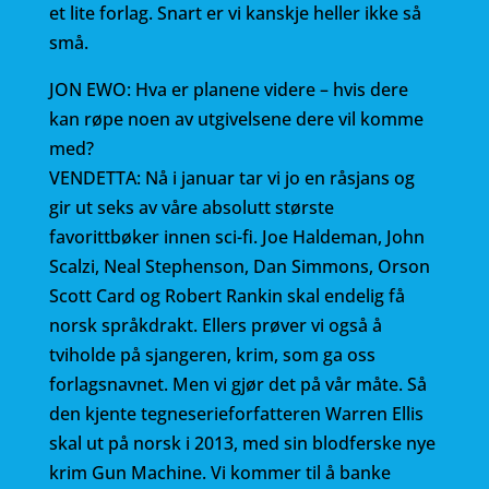
et lite forlag. Snart er vi kanskje heller ikke så
små.
JON EWO: Hva er planene videre – hvis dere
kan røpe noen av utgivelsene dere vil komme
med?
VENDETTA: Nå i januar tar vi jo en råsjans og
gir ut seks av våre absolutt største
favorittbøker innen sci-fi. Joe Haldeman, John
Scalzi, Neal Stephenson, Dan Simmons, Orson
Scott Card og Robert Rankin skal endelig få
norsk språkdrakt. Ellers prøver vi også å
tviholde på sjangeren, krim, som ga oss
forlagsnavnet. Men vi gjør det på vår måte. Så
den kjente tegneserieforfatteren Warren Ellis
skal ut på norsk i 2013, med sin blodferske nye
krim Gun Machine. Vi kommer til å banke