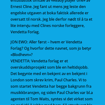
entusiastisk omtale av «Ready player one» av
e
te
l
Ernest Cline. Jeg fant ut mens jeg leste den
b
r
engelske utgaven at boka faktisk allerede er
o
oversatt til norsk. Jeg ble derfor nødt til å ta et
o
lite intervju med Clines norske forleggere,
Vendetta Forlag.
k
JON EWO: Aller først – hvem er Vendetta
Forlag? Og hvorfor dette navnet, som jo betyr
«Blodhevn»?
VENDETTA: Vendetta forlag er et
overskuddsprosjekt som ble en heltidsjobb.
Det begynte med en bekjent av en bekjent i
London som skrev krim, Paul Charles. Vi to
som startet Vendetta har begge bakgrunn fra
musikkbransjen, og siden Paul Charles var bl.a
agenten til Tom Waits, syntes vi det virket som