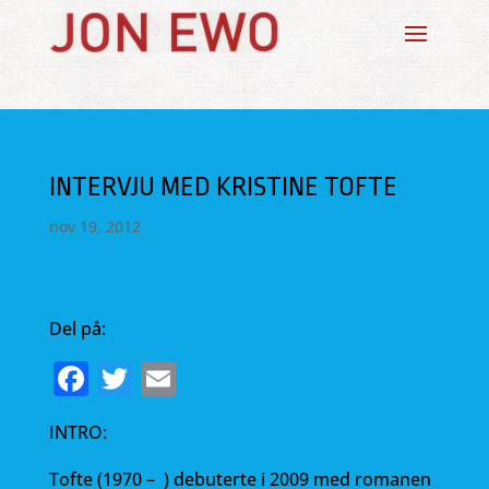
INTERVJU MED KRISTINE TOFTE
nov 19, 2012
Del på:
F
T
E
a
w
m
INTRO:
c
it
ai
e
te
l
Tofte (1970 – ) debuterte i 2009 med romanen