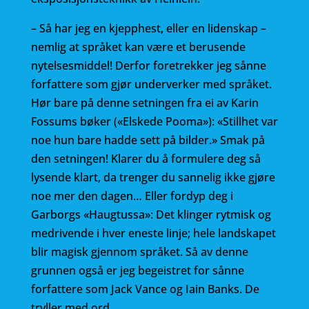
– Så har jeg en kjepphest, eller en lidenskap –
nemlig at språket kan være et berusende
nytelsesmiddel! Derfor foretrekker jeg sånne
forfattere som gjør underverker med språket.
Hør bare på denne setningen fra ei av Karin
Fossums bøker («Elskede Pooma»): «Stillhet var
noe hun bare hadde sett på bilder.» Smak på
den setningen! Klarer du å formulere deg så
lysende klart, da trenger du sannelig ikke gjøre
noe mer den dagen… Eller fordyp deg i
Garborgs «Haugtussa»: Det klinger rytmisk og
medrivende i hver eneste linje; hele landskapet
blir magisk gjennom språket. Så av denne
grunnen også er jeg begeistret for sånne
forfattere som Jack Vance og Iain Banks. De
tryller med ord.