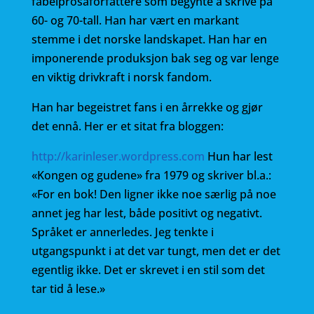
fabelprosaforfattere som begynte å skrive på
b
r
60- og 70-tall. Han har vært en markant
o
stemme i det norske landskapet. Han har en
o
imponerende produksjon bak seg og var lenge
en viktig drivkraft i norsk fandom.
k
Han har begeistret fans i en årrekke og gjør
det ennå. Her er et sitat fra bloggen:
http://karinleser.wordpress.com
Hun har lest
«Kongen og gudene» fra 1979 og skriver bl.a.:
«For en bok! Den ligner ikke noe særlig på noe
annet jeg har lest, både positivt og negativt.
Språket er annerledes. Jeg tenkte i
utgangspunkt i at det var tungt, men det er det
egentlig ikke. Det er skrevet i en stil som det
tar tid å lese.»