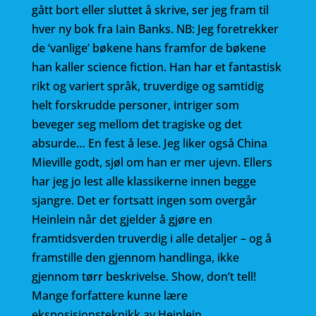
gått bort eller sluttet å skrive, ser jeg fram til
hver ny bok fra Iain Banks. NB: Jeg foretrekker
de ‘vanlige’ bøkene hans framfor de bøkene
han kaller science fiction. Han har et fantastisk
rikt og variert språk, truverdige og samtidig
helt forskrudde personer, intriger som
beveger seg mellom det tragiske og det
absurde… En fest å lese. Jeg liker også China
Mieville godt, sjøl om han er mer ujevn. Ellers
har jeg jo lest alle klassikerne innen begge
sjangre. Det er fortsatt ingen som overgår
Heinlein når det gjelder å gjøre en
framtidsverden truverdig i alle detaljer – og å
framstille den gjennom handlinga, ikke
gjennom tørr beskrivelse. Show, don’t tell!
Mange forfattere kunne lære
eksposisjonsteknikk av Heinlein.