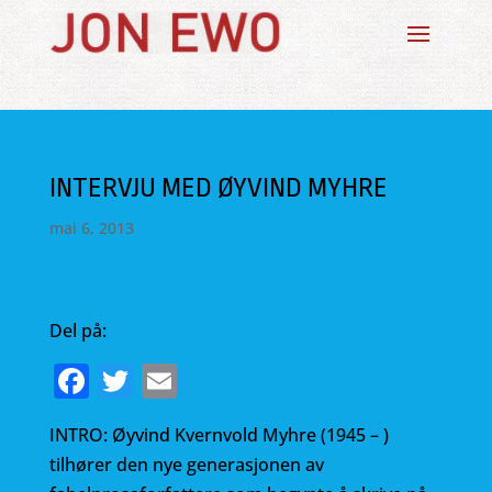
INTERVJU MED ØYVIND MYHRE
mai 6, 2013
Del på:
F
T
E
a
w
m
INTRO: Øyvind Kvernvold Myhre (1945 – )
c
it
ai
tilhører den nye generasjonen av
e
te
l