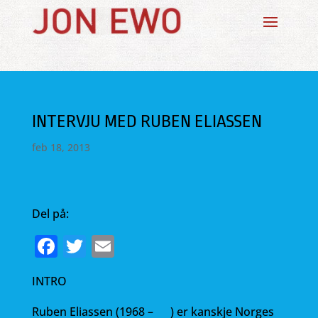
INTERVJU MED RUBEN ELIASSEN
feb 18, 2013
Del på:
F
T
E
a
w
m
INTRO
c
it
ai
e
te
l
Ruben Eliassen (1968 – ) er kanskje Norges