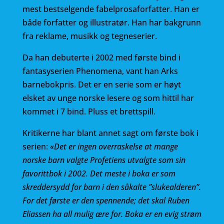
b
r
mest bestselgende fabelprosaforfatter. Han er
både forfatter og illustratør. Han har bakgrunn
o
fra reklame, musikk og tegneserier.
o
k
Da han debuterte i 2002 med første bind i
fantasyserien Phenomena, vant han Arks
barnebokpris. Det er en serie som er høyt
elsket av unge norske lesere og som hittil har
kommet i 7 bind. Pluss et brettspill.
Kritikerne har blant annet sagt om første bok i
serien:
«Det er ingen overraskelse at mange
norske barn valgte Profetiens utvalgte som sin
favorittbok i 2002. Det meste i boka er som
skreddersydd for barn i den såkalte ”slukealderen”.
For det første er den spennende; det skal Ruben
Eliassen ha all mulig ære for. Boka er en evig strøm