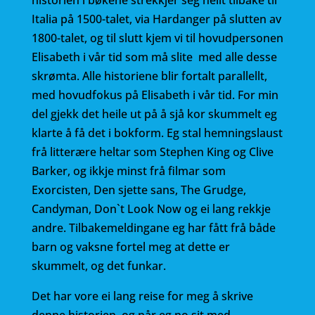
historien i bøkene strekkjer seg heilt tilbake til
Italia på 1500-talet, via Hardanger på slutten av
1800-talet, og til slutt kjem vi til hovudpersonen
Elisabeth i vår tid som må slite med alle desse
skrømta. Alle historiene blir fortalt parallellt,
med hovudfokus på Elisabeth i vår tid. For min
del gjekk det heile ut på å sjå kor skummelt eg
klarte å få det i bokform. Eg stal hemningslaust
frå litterære heltar som Stephen King og Clive
Barker, og ikkje minst frå filmar som
Exorcisten, Den sjette sans, The Grudge,
Candyman, Don`t Look Now og ei lang rekkje
andre. Tilbakemeldingane eg har fått frå både
barn og vaksne fortel meg at dette er
skummelt, og det funkar.
Det har vore ei lang reise for meg å skrive