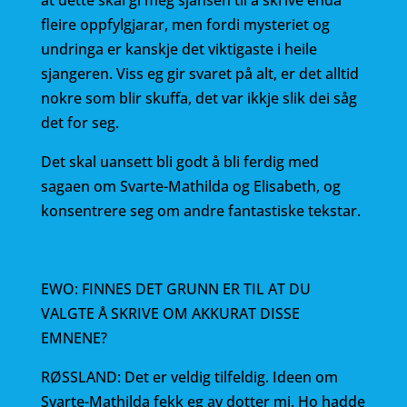
at dette skal gi meg sjansen til å skrive endå
fleire oppfylgjarar, men fordi mysteriet og
undringa er kanskje det viktigaste i heile
sjangeren. Viss eg gir svaret på alt, er det alltid
nokre som blir skuffa, det var ikkje slik dei såg
det for seg.
Det skal uansett bli godt å bli ferdig med
sagaen om Svarte-Mathilda og Elisabeth, og
konsentrere seg om andre fantastiske tekstar.
EWO: FINNES DET GRUNN ER TIL AT DU
VALGTE Å SKRIVE OM AKKURAT DISSE
EMNENE?
RØSSLAND: Det er veldig tilfeldig. Ideen om
Svarte-Mathilda fekk eg av dotter mi. Ho hadde