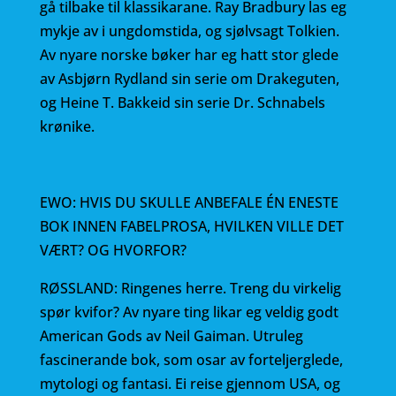
gå tilbake til klassikarane. Ray Bradbury las eg
mykje av i ungdomstida, og sjølvsagt Tolkien.
Av nyare norske bøker har eg hatt stor glede
av Asbjørn Rydland sin serie om Drakeguten,
og Heine T. Bakkeid sin serie Dr. Schnabels
krønike.
EWO: HVIS DU SKULLE ANBEFALE ÉN ENESTE
BOK INNEN FABELPROSA, HVILKEN VILLE DET
VÆRT? OG HVORFOR?
RØSSLAND: Ringenes herre. Treng du virkelig
spør kvifor? Av nyare ting likar eg veldig godt
American Gods av Neil Gaiman. Utruleg
fascinerande bok, som osar av forteljerglede,
mytologi og fantasi. Ei reise gjennom USA, og