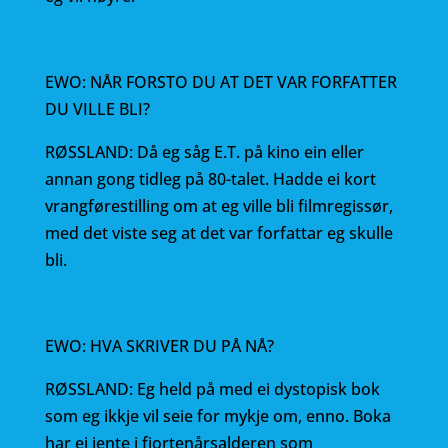
EWO: NÅR FORSTO DU AT DET VAR FORFATTER
DU VILLE BLI?
RØSSLAND: Då eg såg E.T. på kino ein eller
annan gong tidleg på 80-talet. Hadde ei kort
vrangførestilling om at eg ville bli filmregissør,
med det viste seg at det var forfattar eg skulle
bli.
EWO: HVA SKRIVER DU PÅ NÅ?
RØSSLAND: Eg held på med ei dystopisk bok
som eg ikkje vil seie for mykje om, enno. Boka
har ei jente i fjortenårsalderen som