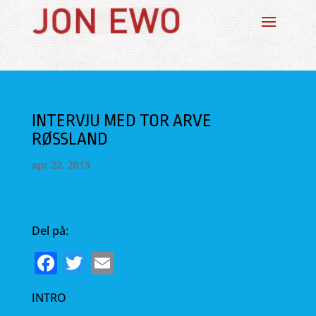
INTERVJU MED TOR ARVE
RØSSLAND
apr 22, 2013
Del på:
F
T
E
a
w
m
INTRO
c
it
ai