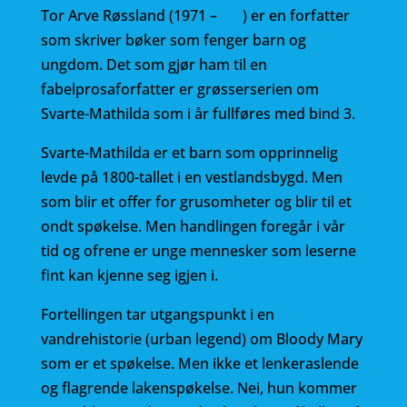
e
te
l
Tor Arve Røssland (1971 – ) er en forfatter
b
r
som skriver bøker som fenger barn og
ungdom. Det som gjør ham til en
o
fabelprosaforfatter er grøsserserien om
o
Svarte-Mathilda som i år fullføres med bind 3.
k
Svarte-Mathilda er et barn som opprinnelig
levde på 1800-tallet i en vestlandsbygd. Men
som blir et offer for grusomheter og blir til et
ondt spøkelse. Men handlingen foregår i vår
tid og ofrene er unge mennesker som leserne
fint kan kjenne seg igjen i.
Fortellingen tar utgangspunkt i en
vandrehistorie (urban legend) om Bloody Mary
som er et spøkelse. Men ikke et lenkeraslende
og flagrende lakenspøkelse. Nei, hun kommer