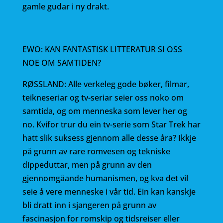
gamle gudar i ny drakt.
EWO: KAN FANTASTISK LITTERATUR SI OSS
NOE OM SAMTIDEN?
RØSSLAND: Alle verkeleg gode bøker, filmar,
teikneseriar og tv-seriar seier oss noko om
samtida, og om menneska som lever her og
no. Kvifor trur du ein tv-serie som Star Trek har
hatt slik suksess gjennom alle desse åra? Ikkje
på grunn av rare romvesen og tekniske
dippeduttar, men på grunn av den
gjennomgåande humanismen, og kva det vil
seie å vere menneske i vår tid. Ein kan kanskje
bli dratt inn i sjangeren på grunn av
fascinasjon for romskip og tidsreiser eller