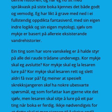
denne historien, og når eg no sit med
språkvask på siste boka kjennes det både godt
og vemodig. Eg har likt å grave med ned i ei
fullstendig oppdikta fantasiverd, med sin eigen
indre logikk og sin eigen mytologi, sjølv om
mykje er basert på allereie eksisterande
vandrehistorier.
Ein ting som har vore vanskeleg er å halde styr
på alle dei raude trådane undervegs. Kor mykje
skal eg avslutte? Kor mykje skal eg la lesaren
lure på? Kor mykje skal lesaren rett og slett
aldri få svar på? Eg meiner at spesielt
skrekksjangeren
skal
ha nokre ubesvarte
spørsmål, eg som forfattar kan gjerne vite det
sjølv, men lesaren skal sitje å lure på eit par
ting når boka er ferdig. Ikkje nødvendigvis for