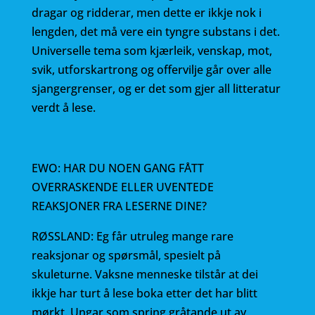
dragar og ridderar, men dette er ikkje nok i
lengden, det må vere ein tyngre substans i det.
Universelle tema som kjærleik, venskap, mot,
svik, utforskartrong og offervilje går over alle
sjangergrenser, og er det som gjer all litteratur
verdt å lese.
EWO: HAR DU NOEN GANG FÅTT
OVERRASKENDE ELLER UVENTEDE
REAKSJONER FRA LESERNE DINE?
RØSSLAND: Eg får utruleg mange rare
reaksjonar og spørsmål, spesielt på
skuleturne. Vaksne menneske tilstår at dei
ikkje har turt å lese boka etter det har blitt
mørkt. Ungar som spring gråtande ut av