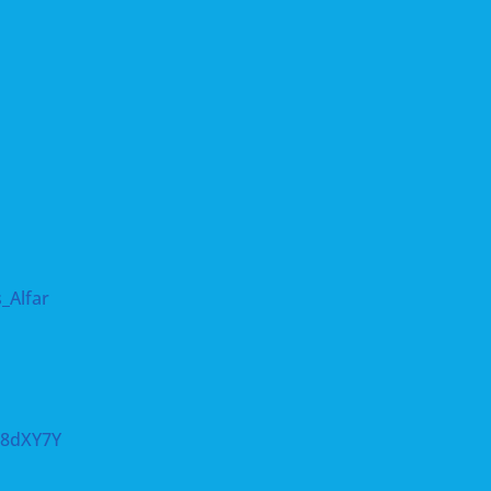
_Alfar
d8dXY7Y