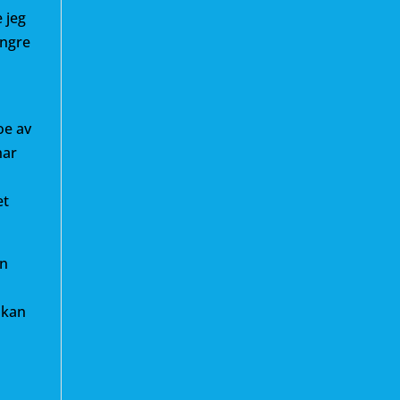
e jeg
engre
oe av
har
et
in
 kan