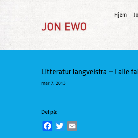
Hjem
J
Litteratur langveisfra – i alle fa
mar 7, 2013
Del på:
F
T
E
a
w
m