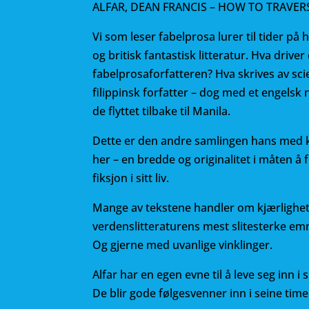
ALFAR, DEAN FRANCIS – HOW TO TRAVER
c
it
ai
e
te
l
Vi som leser fabelprosa lurer til tider på 
b
r
og britisk fantastisk litteratur. Hva driv
fabelprosaforfatteren? Hva skrives av scie
o
filippinsk forfatter – dog med et engelsk
o
de flyttet tilbake til Manila.
k
Dette er den andre samlingen hans med ko
her – en bredde og originalitet i måten å f
fiksjon i sitt liv.
Mange av tekstene handler om kjærlighet 
verdenslitteraturens mest slitesterke emn
Og gjerne med uvanlige vinklinger.
Alfar har en egen evne til å leve seg inn i
De blir gode følgesvenner inn i seine time