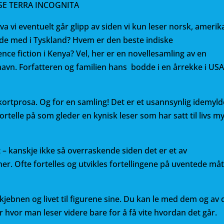
SE TERRA INCOGNITA
hva vi eventuelt går glipp av siden vi kun leser norsk, ameri
er de med i Tyskland? Hvem er den beste indiske
nce fiction i Kenya? Vel, her er en novellesamling av en
 navn. Forfatteren og familien hans bodde i en årrekke i USA
rtprosa. Og for en samling! Det er et usannsynlig idemyld
ortelle på som gleder en kynisk leser som har satt til livs m
– kanskje ikke så overraskende siden det er et av
er. Ofte fortelles og utvikles fortellingene på uventede måt
 skjebnen og livet til figurene sine. Du kan le med dem og av
r hvor man leser videre bare for å få vite hvordan det går.