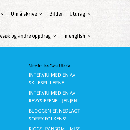
Om å skrive
Bilder
Utdrag
esøk og andre oppdrag
In english
Siste fra Jon Ewos Utopia
INTERVJU MED EN AV
SKUESPILLERNE
INTERVJU MED EN AV
REVYSJEFENE – JENJEN
BLOGGEN ER NEDLAGT –
SORRY FOLKENS!
RIGGS, RANSOM – MISS