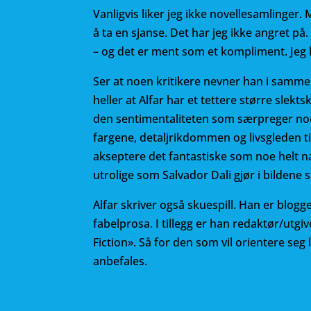
Vanligvis liker jeg ikke novellesamlinger. 
å ta en sjanse. Det har jeg ikke angret på
– og det er ment som et kompliment. Jeg har
Ser at noen kritikere nevner han i samm
heller at Alfar har et tettere større sle
den sentimentaliteten som særpreger no
fargene, detaljrikdommen og livsgleden t
akseptere det fantastiske som noe helt 
utrolige som Salvador Dali gjør i bildene s
Alfar skriver også skuespill. Han er blogg
fabelprosa. I tillegg er han redaktør/utgi
Fiction». Så for den som vil orientere seg
anbefales.