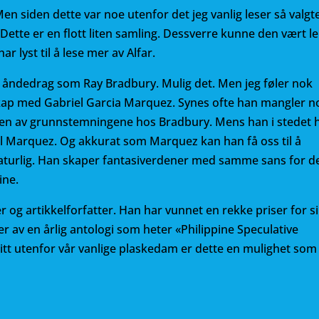
Men siden dette var noe utenfor det jeg vanlig leser så valgt
. Dette er en flott liten samling. Dessverre kunne den vært l
 lyst til å lese mer av Alfar.
e åndedrag som Ray Bradbury. Mulig det. Men jeg føler nok
ktskap med Gabriel Garcia Marquez. Synes ofte han mangler n
en av grunnstemningene hos Bradbury. Mens han i stedet 
il Marquez. Og akkurat som Marquez kan han få oss til å
naturlig. Han skaper fantasiverdener med samme sans for d
ine.
er og artikkelforfatter. Han har vunnet en rekke priser for s
ver av en årlig antologi som heter «Philippine Speculative
 litt utenfor vår vanlige plaskedam er dette en mulighet som